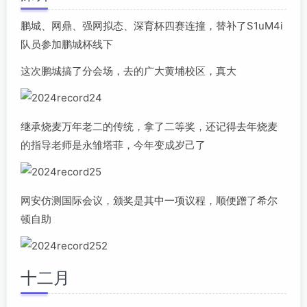
鹏城、网鼎、强网拟态、深育杯四赛连撞，替补了S1uM4i
队员参加鹏城杯线下
这次鹏城搞了分会场，去的广大黄埔校区，真大
继承烧麦万年老二的传统，拿了二等奖，还记得去年烧麦
的指导老师是永雏塔菲，今年变成岁己了
网安仿测国际会议，颁奖是其中一项议程，顺便蹭了希尔
顿自助
十二月