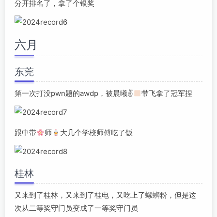
分开排名了，拿了个银奖
六月
东莞
第一次打没pwn题的awdp，被晨曦✌
带飞拿了冠军捏
跟中带
师
大几个学校师傅吃了饭
桂林
又来到了桂林，又来到了桂电，又吃上了螺蛳粉，但是这
次从二等奖守门员变成了一等奖守门员