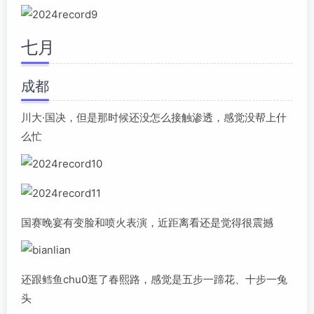
七月
成都
川大·国决，但是那时候还没怎么接触渗透，感觉没帮上什
么忙
国赛晚宴有变脸和喷火表演，近距离看还是觉得很震撼
还跟鳕鱼chu0逛了春熙路，感觉是五步一蹄花、十步一兔
头