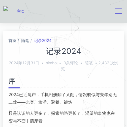
主页
首页
随笔
记录2024
记录2024
2024年12月31日
•
simho
•
0条评论
•
随笔
•
2,432 次浏
览
序
2024已近尾声，手机相册翻了又翻，情况貌似与去年别无
二致——比赛、旅游、聚餐、锻炼
只是认识的人更多了，探索的路更长了，渴望的事物也在
变与不变中揣摩着