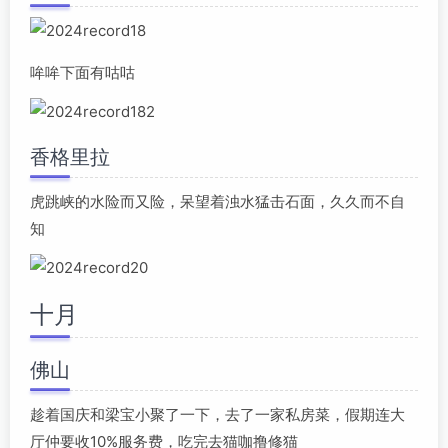
哞哞下面有咕咕
香格里拉
虎跳峡的水险而又险，呆望着浊水猛击石面，久久而不自
知
十月
佛山
趁着国庆和梁宝小聚了一下，去了一家私房菜，假期连大
厅仲要收10%服务费，吃完去猫咖撸修猫